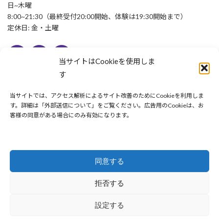
日~木曜
8:00~21:30（最終受付20:00開始、体験は19:30開始まで）
定休日: 金・土曜
当サイトはCookieを使用しま
未来FUL メニュー
す
HOME
当サイトでは、アクセス解析によるサイト改善のためにCookieを利用しま
はじめての方へ
す。詳細は「外部送信について」をご覧ください。広告用のCookieは、お
客様の同意がある場合にのみ有効になります。
料金と予約
体験トレーニングのご予約
同意する
営業時間 & アクセス
簡単入力
で
体験予約
更新情報
拒否する
プライバシーポリシー
設定する