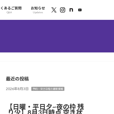
よくあるご質問
お知らせ
Q&A
Updates
最近の投稿
2026年8月3日
予約・空き日程の最新情報
【日曜・平日夕~夜の枠 残
り少】8月3日時点 空き状