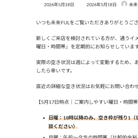
最
2026年5月18日
2026年5月18日
未来
終
更
いつも未来FULをご覧いただきありがとうご
新
日
新しくご来店を検討されている方が、通うイ
時
曜日・時間帯」を定期的にお知らせしていま
:
実際の空き状況は週によって変動するため、
したら幸いです。
直近の詳細な空き状況はお気軽にお問い合わ
【5月17日時点｜ご案内しやすい曜日・時間
日曜：18時以降のみ、空き枠が残り1
談ください）
月曜：午前〜夕方の時間帯（比較的余裕