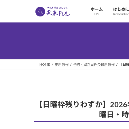
コ
ナ
ホーム
はじめ
ン
ビ
HOME
Introductio
テ
ゲ
ン
ー
ツ
シ
へ
ョ
ス
ン
キ
に
HOME
更新情報
予約・空き日程の最新情報
【日曜
ッ
移
プ
動
【日曜枠残りわずか】202
曜日・時