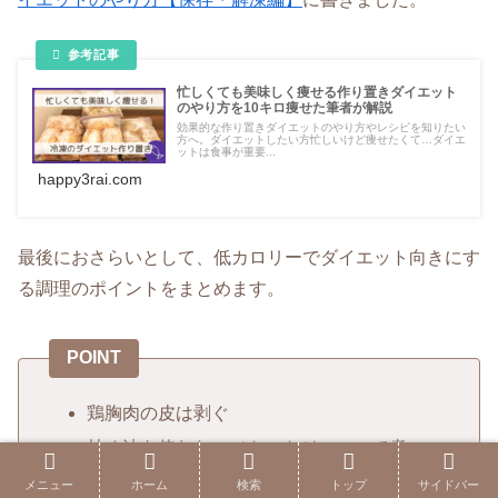
忙しくても美味しく痩せる作り置きダイエット
のやり方を10キロ痩せた筆者が解説
効果的な作り置きダイエットのやり方やレシピを知りたい
方へ。ダイエットしたい方忙しいけど痩せたくて…ダイエ
ットは食事が重要...
happy3rai.com
最後におさらいとして、低カロリーでダイエット向きにす
る調理のポイントをまとめます。
POINT
鶏胸肉の皮は剥ぐ
炒め油を使わない（トマトジュースで煮
る）
メニュー
ホーム
検索
トップ
サイドバー