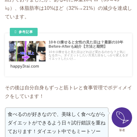
㎏）、体脂肪率は10%ほど（32%→21%）の減少を達成し
ています。
10キロ痩せると女性の見た目は？最新の10年
Before-Afterも紹介【方法と期間】
10キロ痩せると見た目はどれほど変わるのかな？と気に
なる方へ。ダイエットしたい方見た目をしっかり変えるダ
イエットしたいけ...
happy3rai.com
その後は自分自身もずっと筋トレと食事管理でボディメイ
クをしています！
食べるのが好きなので、美味しく食べながら
ダイエットができるよう日々試行錯誤を重ね
筆者
ております！ダイエット中でもミートソー